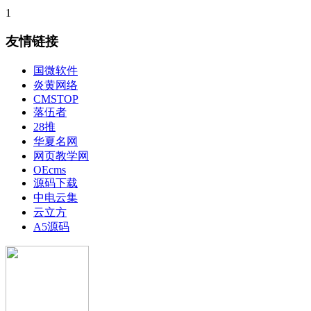
1
友情链接
国微软件
炎黄网络
CMSTOP
落伍者
28推
华夏名网
网页教学网
OEcms
源码下载
中电云集
云立方
A5源码