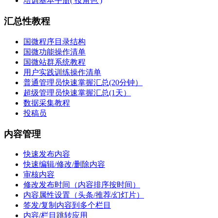
培训基本手册( 按角色 )
汇总性教程
国微程序目录结构
国微功能操作清单
国微站群系统教程
用户实践训练操作清单
普通管理员快速掌握汇总(20分钟）
超级管理员快速掌握汇总(1天）
数据采集教程
投稿员
内容管理
快速发布内容
快速编辑/修改/删除内容
审核内容
修改发布时间（内容排序按时间）
内容属性设置（头条/推荐/幻灯片）
签发/复制内容到多个栏目
内容/栏目跳转应用